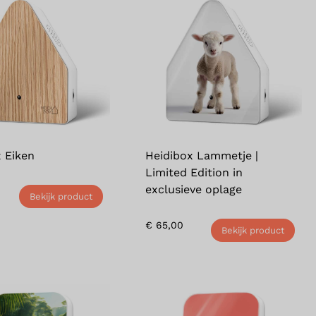
 Eiken
Heidibox Lammetje |
Limited Edition in
exclusieve oplage
Bekijk product
€
65,00
Bekijk product