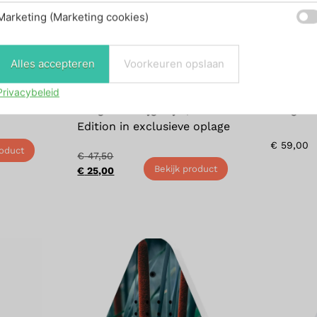
Marketing (Marketing cookies)
Alles accepteren
Voorkeuren opslaan
Privacybeleid
e
Junglebox Tijgertje | Limited
Jungleb
Edition in exclusieve oplage
€
59,00
roduct
€
47,50
Bekijk product
€
25,00