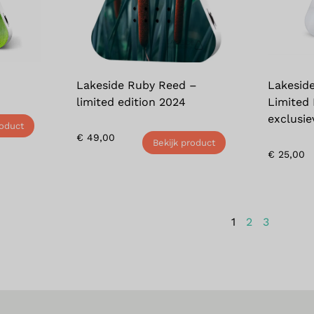
Lakeside Ruby Reed –
Lakeside
limited edition 2024
Limited 
exclusie
roduct
€
49,00
Bekijk product
€
25,00
1
2
3