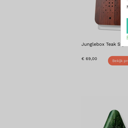
Junglebox Teak Styl
€
69,00
Bekijk p