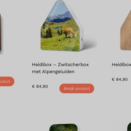
Heidibox – Zwitscherbox
Heidibox
met Alpengeluiden
€
84,90
roduct
€
84,90
Bekijk product