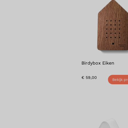
Birdybox Eiken
€
59,00
Bekijk p