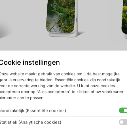
Junglebox – limited edition
Junglebo
2024
Cookie instellingen
€
59,00
roduct
Onze website maakt gebruik van cookies om u de best mogelijke
€
59,00
Bekijk product
gebruikerservaring te bieden. Essentiële cookies zijn noodzakelijk
voor de correcte werking van de website. U kunt onze cookies
accepteren door op "Alles accepteren" te klikken of uw voorkeuren
hieronder aan te passen.
Noodzakelijk (Essentiële cookies)
Statistiek (Analytische cookies)