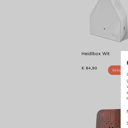
Heidibox Wit
€
84,90
Bekijk p