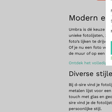
Modern en 
Umbra is dé keuze voo
unieke fotolijsten, zo
foto’s lijken te drijve
Of je nu een foto vert
de muur of op een taf
Ontdek het volledige
Diverse stij
Bij d-sire vind je foto
metalen lijst voor een
touch met glas en geo
sire vind je de fotoli
persoonlijke stijl.