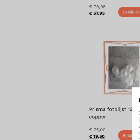
€
79,95
Bekijk p
€
57,95
Prisma fotolijst 13 x 
copper
€
25,00
Bekijk p
€
19,50