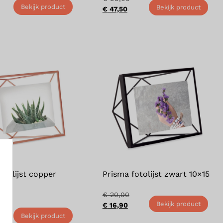
Bekijk product
Bekijk product
€
47,50
otolijst copper
Prisma fotolijst zwart 10×15
€
20,00
Bekijk product
€
16,90
Bekijk product