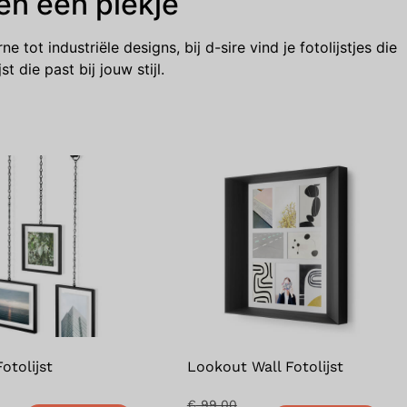
gen een plekje
e tot industriële designs, bij d-sire vind je fotolijstjes die
t die past bij jouw stijl.
otolijst
Lookout Wall Fotolijst
€
99,00