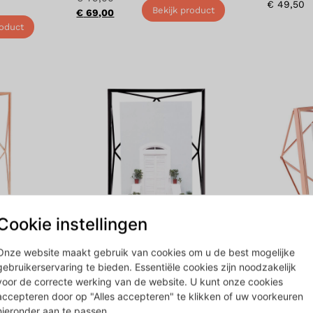
€
49,50
Bekijk product
€
69,00
roduct
Cookie instellingen
18
Prisma fotolijst 13×18 zwart
Prisma f
Onze website maakt gebruik van cookies om u de best mogelijke
10×15
gebruikerservaring te bieden. Essentiële cookies zijn noodzakelijk
€
25,00
voor de correcte werking van de website. U kunt onze cookies
Bekijk product
€
17,50
€
20,00
accepteren door op "Alles accepteren" te klikken of uw voorkeuren
roduct
€
16,90
hieronder aan te passen.