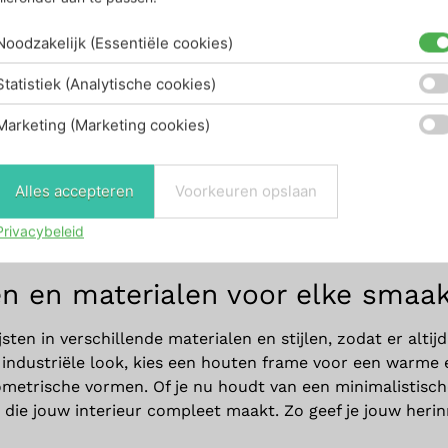
Noodzakelijk (Essentiële cookies)
origineel: fotolijsten van U
Statistiek (Analytische cookies)
r wie op zoek is naar een combinatie van creatief design 
Marketing (Marketing cookies)
als de populaire
Prisma-fotolijst
. Dit geometrische frame 
n tussen glasplaten. Met zijn slanke draden en elegante lij
icaal of horizontaal wilt presenteren, Prisma biedt flexibil
Alles accepteren
Voorkeuren opslaan
el.
Privacybeleid
 Umbra assortiment
len en materialen voor elke smaa
lijsten in verschillende materialen en stijlen, zodat er altij
 industriële look, kies een houten frame voor een warme e
metrische vormen. Of je nu houdt van een minimalistische 
jst die jouw interieur compleet maakt. Zo geef je jouw herin