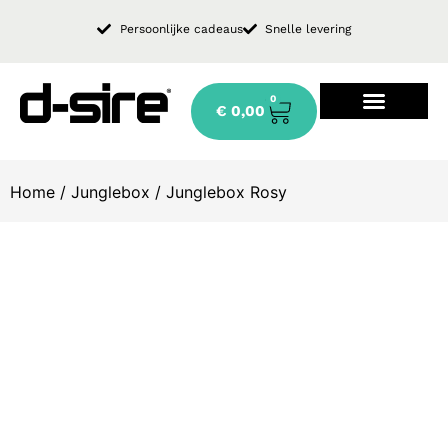
Persoonlijke cadeaus
Snelle levering
0
€
0,00
Design keukenkraan
Home
/
Junglebox
/ Junglebox Rosy