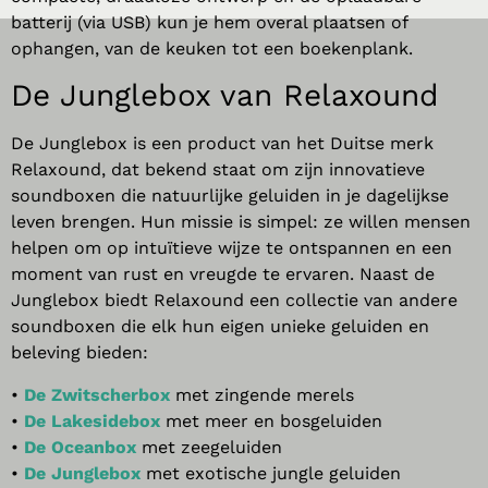
batterij (via USB) kun je hem overal plaatsen of
ophangen, van de keuken tot een boekenplank.
De
Junglebox
van
Relaxound
De
Jungle
box
is een product van het Duitse merk
Relaxound
, dat bekend staat om zijn innovatieve
soundboxen die natuurlijke geluiden in je dagelijkse
leven brengen. Hun missie is simpel: ze willen mensen
helpen om op intuïtieve wijze te ontspannen en een
moment van rust en vreugde te ervaren. Naast de
Jungle
box
biedt
Relaxound
een collectie van andere
soundboxen die elk hun eigen unieke geluiden en
beleving bieden:
•
De Zwitscherbox
met zingende merels
•
De Lakesidebox
met meer en bosgeluiden
•
De Oceanbox
met zeegeluiden
•
De Junglebox
met exotische jungle geluiden