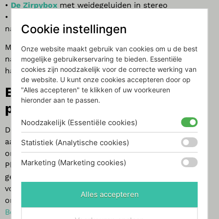
•
De Zirpybox
met weidegeluiden in stereo
•
De nieuwe satellite Nightingale
met zingende
Cookie instellingen
nachtegaal.
Met elk product van Relaxound haal je een stukje
Onze website maakt gebruik van cookies om u de best
natuur in huis en creëer je een sfeer van rust en
mogelijke gebruikerservaring te bieden. Essentiële
cookies zijn noodzakelijk voor de correcte werking van
harmonie.
de website. U kunt onze cookies accepteren door op
Bijdragen aan een betere
"Alles accepteren" te klikken of uw voorkeuren
hieronder aan te passen.
planeet – 1% for the Planet
Noodzakelijk (Essentiële cookies)
Door een Junglebox te kopen, draag je ook direct bij
aan een betere wereld. Relaxound is namelijk
Statistiek (Analytische cookies)
onderdeel van de internationale beweging 1% for the
Marketing (Marketing cookies)
Planet. Dit betekent dat 1% van hun omzet wordt
gedoneerd aan milieuorganisaties die zich inzetten
voor het behoud van de natuur. Zo steunt Relaxound
Alles accepteren
onder andere projecten zoals het Duitse
Bergwaldprojekt
, dat werkt aan het behoud van