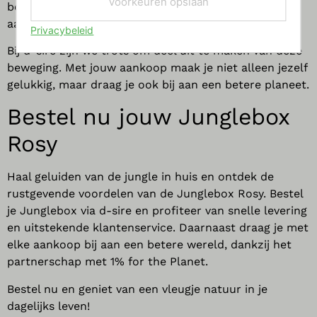
Voorkeuren opslaan
bossen en
Sadhana Forest
in India, dat helpt bij het
aanvullen van watervoerende lagen.
Privacybeleid
Bij d-sire zijn we trots om deel uit te maken van deze
beweging. Met jouw aankoop maak je niet alleen jezelf
gelukkig, maar draag je ook bij aan een betere planeet.
Bestel nu jouw
Junglebox
Rosy
Haal geluiden van de jungle in huis en ontdek de
rustgevende voordelen van de Junglebox Rosy. Bestel
je Junglebox via d-sire en profiteer van snelle levering
en uitstekende klantenservice. Daarnaast draag je met
elke aankoop bij aan een betere wereld, dankzij het
partnerschap met 1% for the Planet.
Bestel nu en geniet van een vleugje natuur in je
dagelijks leven!