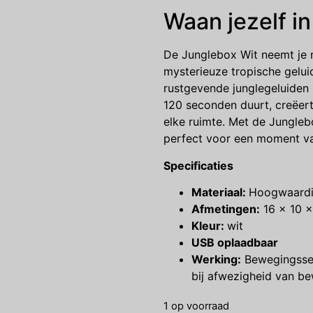
Waan jezelf i
De Junglebox Wit neemt je 
mysterieuze tropische geluid
rustgevende junglegeluiden 
120 seconden duurt, creëert
elke ruimte. Met de Junglebo
perfect voor een moment va
Specificaties
Materiaal:
Hoogwaardi
Afmetingen:
16 x 10 
Kleur:
wit
USB oplaadbaar
Werking:
Bewegingssen
bij afwezigheid van b
1 op voorraad