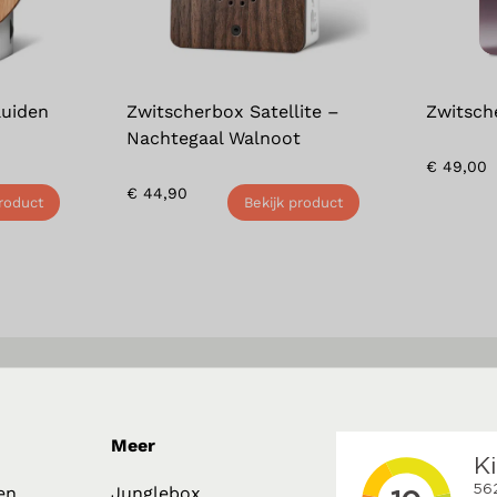
luiden
Zwitscherbox Satellite –
Zwitsch
Nachtegaal Walnoot
€
49,00
€
44,90
product
Bekijk product
Meer
en
Junglebox