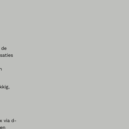
 de
saties
n
kkig,
x via d-
een