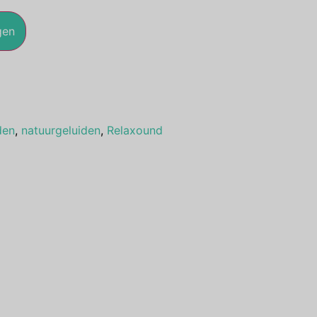
gen
den
,
natuurgeluiden
,
Relaxound