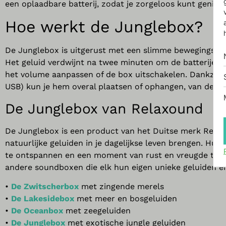
een oplaadbare batterij, zodat je zorgeloos kunt geniet
Hoe werkt de
Junglebox
?
De Junglebox is uitgerust met een slimme bewegingssens
Het geluid verdwijnt na twee minuten om de batterijen 
het volume aanpassen of de box uitschakelen. Dankzij h
USB) kun je hem overal plaatsen of ophangen, van de k
De
Junglebox
van
Relaxound
De
Jungle
box
is een product van het Duitse merk
Rela
natuurlijke geluiden in je dagelijkse leven brengen. Hun
te ontspannen en een moment van rust en vreugde te e
andere soundboxen die elk hun eigen unieke geluiden en
•
De Zwitscherbox
met zingende merels
•
De Lakesidebox
met meer en bosgeluiden
•
De Oceanbox
met zeegeluiden
•
De Junglebox
met exotische jungle geluiden