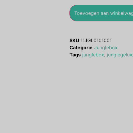
Toevoegen aan winkelwa
SKU
11JGL0101001
Categorie
Junglebox
Tags
junglebox
,
junglegelui