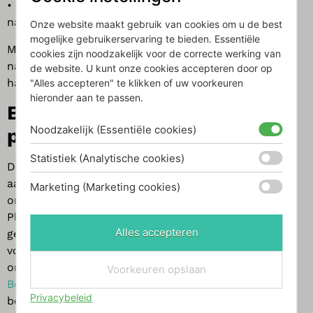
•
De nieuwe satellite Nightingale
met zingende
nachtegaal.
Onze website maakt gebruik van cookies om u de best
mogelijke gebruikerservaring te bieden. Essentiële
Met elk product van Relaxound haal je een stukje
cookies zijn noodzakelijk voor de correcte werking van
natuur in huis en creëer je een sfeer van rust en
de website. U kunt onze cookies accepteren door op
harmonie.
"Alles accepteren" te klikken of uw voorkeuren
hieronder aan te passen.
Bijdragen aan een betere
Noodzakelijk (Essentiële cookies)
planeet – 1% for the Planet
Statistiek (Analytische cookies)
Door een Junglebox te kopen, draag je ook direct bij
aan een betere wereld. Relaxound is namelijk
Marketing (Marketing cookies)
onderdeel van de internationale beweging 1% for the
Planet. Dit betekent dat 1% van hun omzet wordt
Alles accepteren
gedoneerd aan milieuorganisaties die zich inzetten
voor het behoud van de natuur. Zo steunt Relaxound
onder andere projecten zoals het Duitse
Voorkeuren opslaan
Bergwaldprojekt
, dat werkt aan het behoud van
Privacybeleid
bossen en
Sadhana Forest
in India, dat helpt bij het