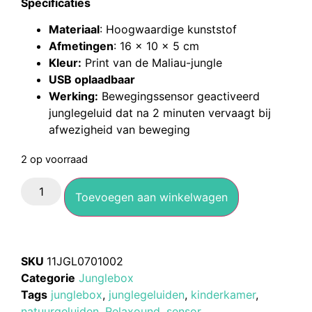
Specificaties
Materiaal
: Hoogwaardige kunststof
Afmetingen
: 16 x 10 x 5 cm
Kleur:
Print van de Maliau-jungle
USB oplaadbaar
Werking:
Bewegingssensor geactiveerd
junglegeluid dat na 2 minuten vervaagt bij
afwezigheid van beweging
2 op voorraad
Toevoegen aan winkelwagen
SKU
11JGL0701002
Categorie
Junglebox
Tags
junglebox
,
junglegeluiden
,
kinderkamer
,
natuurgeluiden
,
Relaxound
,
sensor