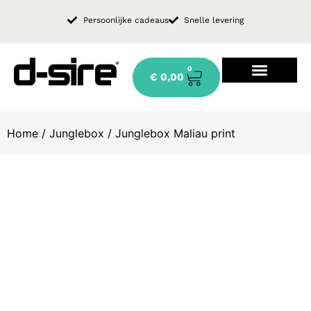
Persoonlijke cadeaus
Snelle levering
0
€
0,00
Design keukenkraan
Home
/
Junglebox
/ Junglebox Maliau print