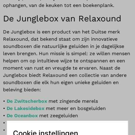
ophangen, van de keuken tot een boekenplank.
De
Junglebox
van
Relaxound
De
Jungle
box
is een product van het Duitse merk
Relaxound
, dat bekend staat om zijn innovatieve
soundboxen die natuurlijke geluiden in je dagelijkse
leven brengen. Hun missie is simpel: ze willen mensen
helpen om op intuïtieve wijze te ontspannen en een
moment van rust en vreugde te ervaren. Naast de
Jungle
box
biedt
Relaxound
een collectie van andere
soundboxen die elk hun eigen unieke geluiden en
beleving bieden:
•
De Zwitscherbox
met zingende merels
•
De Lakesidebox
met meer en bosgeluiden
•
De Oceanbox
met zeegeluiden
•
De Junglebox
met exotische jungle geluiden
•
De Zirpybox
met weidegeluiden in stereo
Cookie instellingen