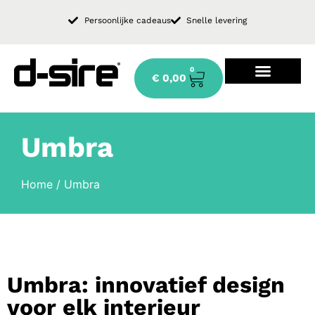
Persoonlijke cadeaus
Snelle levering
0
€
0,00
Design keukenkraan
Umbra
Home
/ Umbra
Umbra: innovatief design
voor elk interieur