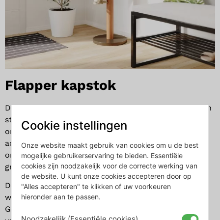
Flapper kapstok
De Flapper-kapstok van Umbra is de perfecte mix van
stijl en functionaliteit. Met zijn strakke, boomachtige
Cookie instellingen
ontwerp en neutrale kleuren voegt hij een modern
accent toe aan elk interieur. Deze staande kapstok is
Onze website maakt gebruik van cookies om u de best
ontworpen voor kleine ruimtes maar doet ook in
mogelijke gebruikerservaring te bieden. Essentiële
cookies zijn noodzakelijk voor de correcte werking van
grotere kamers niet onder voor zijn elegantie.
de website. U kunt onze cookies accepteren door op
De negen uitklapbare haken kunnen eenvoudig
"Alles accepteren" te klikken of uw voorkeuren
hieronder aan te passen.
worden in- en uitgeklapt wanneer je ze nodig hebt.
Gemaakt van hoogwaardig rubberhout en voorzien
Noodzakelijk (Essentiële cookies)