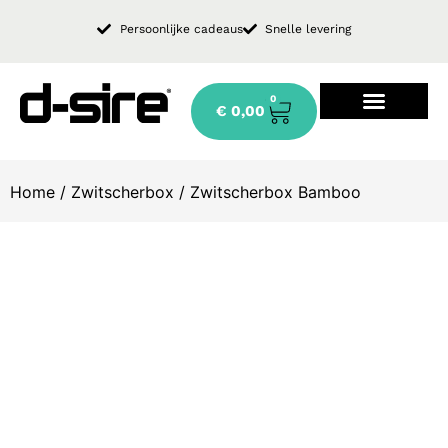
Persoonlijke cadeaus
Snelle levering
0
€
0,00
Design keukenkraan
Home
/
Zwitscherbox
/ Zwitscherbox Bamboo