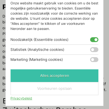
Onze website maakt gebruik van cookies om u de best
planeet: 1% for the Planet
mogelijke gebruikerservaring te bieden. Essentiële
cookies zijn noodzakelijk voor de correcte werking van
Door een Zwitscherbox te kopen, draag je ook direct
de website. U kunt onze cookies accepteren door op
bij aan een betere wereld. Relaxound is namelijk
"Alles accepteren" te klikken of uw voorkeuren
onderdeel van de internationale beweging 1% for the
hieronder aan te passen.
Planet. Dit betekent dat 1% van hun omzet wordt
gedoneerd aan milieuorganisaties die zich inzetten
Noodzakelijk (Essentiële cookies)
voor het behoud van de natuur. Zo steunt Relaxound
Statistiek (Analytische cookies)
onder andere projecten zoals het Duitse
Bergwaldprojekt, dat werkt aan het behoud van
Marketing (Marketing cookies)
bossen en Sadhana Forest in India, dat helpt bij het
aanvullen van watervoerende lagen.
Alles accepteren
Bij d-sire zijn we trots om deel uit te maken van deze
beweging. Met jouw aankoop maak je niet alleen jezelf
Voorkeuren opslaan
gelukkig, maar draag je ook bij aan een betere planeet.
Privacybeleid
Bestel nu jouw