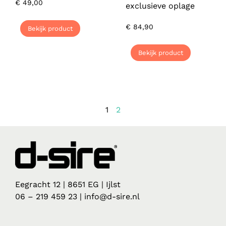
€
49,00
exclusieve oplage
€
84,90
Bekijk product
Bekijk product
1
2
Eegracht 12 | 8651 EG | Ijlst
06 – 219 459 23 | info@d-sire.nl