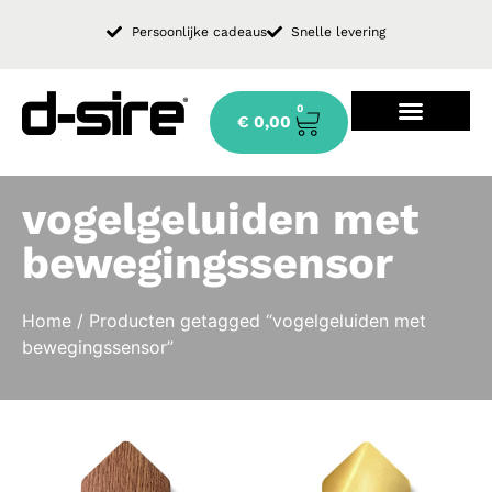
Persoonlijke cadeaus
Snelle levering
0
€
0,00
Design keukenkraan
vogelgeluiden met
bewegingssensor
Home
/ Producten getagged “vogelgeluiden met
bewegingssensor”