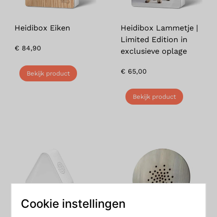
Heidibox Eiken
Heidibox Lammetje |
Limited Edition in
€
84,90
exclusieve oplage
€
65,00
Bekijk product
Bekijk product
Cookie instellingen