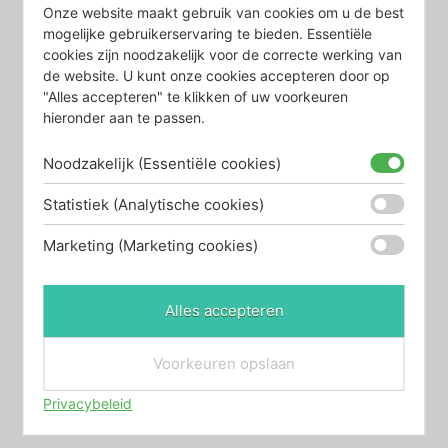
Onze website maakt gebruik van cookies om u de best
Heidibox Wit
Oceanbox Vintage
mogelijke gebruikerservaring te bieden. Essentiële
cookies zijn noodzakelijk voor de correcte werking van
Hout
de website. U kunt onze cookies accepteren door op
€
84,90
"Alles accepteren" te klikken of uw voorkeuren
€
59,00
hieronder aan te passen.
Bekijk product
Bekijk product
Noodzakelijk (Essentiële cookies)
Statistiek (Analytische cookies)
Marketing (Marketing cookies)
Alles accepteren
Voorkeuren opslaan
Privacybeleid