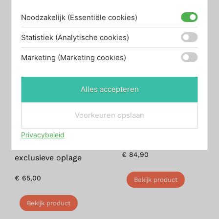
Bekijk product
Noodzakelijk (Essentiële cookies)
Statistiek (Analytische cookies)
Marketing (Marketing cookies)
Alles accepteren
Voorkeuren opslaan
Heidibox Lammetje |
Heidibox Wit
Privacybeleid
Limited Edition in
€
84,90
exclusieve oplage
€
65,00
Bekijk product
Bekijk product