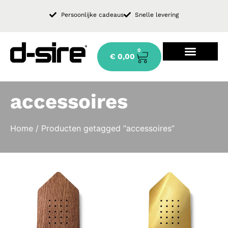
Persoonlijke cadeaus
Snelle levering
0
€
0,00
Design keukenkraan
accessoires
Home
/ Producten getagged “accessoires”