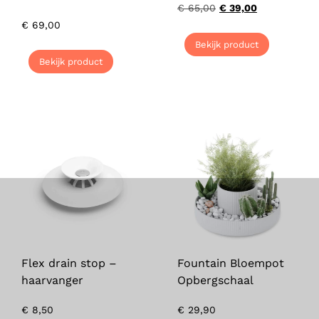
€
65,00
€
39,00
€
69,00
Bekijk product
Bekijk product
Flex drain stop –
Fountain Bloempot
haarvanger
Opbergschaal
€
8,50
€
29,90