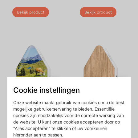
Bekijk product
Bekijk product
Cookie instellingen
Heidibox –
Heidibox Eiken
Onze website maakt gebruik van cookies om u de best
Zwitscherbox met
mogelijke gebruikerservaring te bieden. Essentiële
€
84,90
Alpengeluiden
cookies zijn noodzakelijk voor de correcte werking van
de website. U kunt onze cookies accepteren door op
€
84,90
Bekijk product
"Alles accepteren" te klikken of uw voorkeuren
hieronder aan te passen.