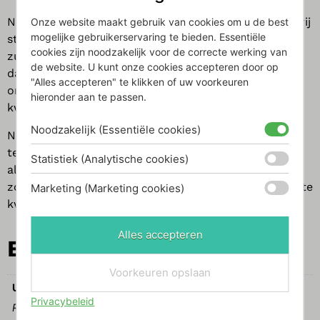
Nivitos kranen zijn gemaakt van 100% massief roestvrij
Onze website maakt gebruik van cookies om u de best
mogelijke gebruikerservaring te bieden. Essentiële
staal, wat een onbeperkte oppervlakte- en
cookies zijn noodzakelijk voor de correcte werking van
zuurbestendigheid betekent. Roestvrij staal is meer
de website. U kunt onze cookies accepteren door op
dan twee keer zo duurzaam als messing en is een
"Alles accepteren" te klikken of uw voorkeuren
onverslaanbaar materiaal vanuit milieu- en
hieronder aan te passen.
kwaliteitsoogpunt.
Noodzakelijk (Essentiële cookies)
Nivito richt zich uitsluitend op de nieuwste
technologie in onze mengkranen, zowel voor functie
Statistiek (Analytische cookies)
als milieu. Onze methode van kwaliteitsborging is
zorgvuldig ontworpen en geoptimaliseerd om de beste
Marketing (Marketing cookies)
kwaliteit te bereiken.
Alles accepteren
Extra info
Voorkeuren opslaan
Uitvoering
Privacybeleid
RVS Geborsteld, Grijs