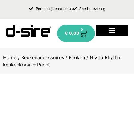
Persoonlijke cadeaus
Snelle levering
0
€
0,00
Design keukenkraan
Home
/
Keukenaccessoires
/
Keuken
/ Nivito Rhythm
keukenkraan – Recht