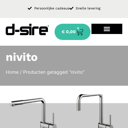
Persoonlijke cadeaus
Snelle levering
0
€
0,00
Design keukenkraan
nivito
Home
/ Producten getagged “nivito”