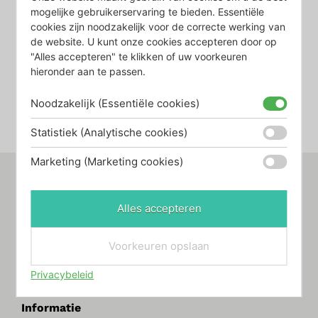
Nivito Rhythm
Nivito Zeeppomp
mogelijke gebruikerservaring te bieden. Essentiële
cookies zijn noodzakelijk voor de correcte werking van
keukenkraan – Rond
de website. U kunt onze cookies accepteren door op
€
199,00
Gebogen
"Alles accepteren" te klikken of uw voorkeuren
hieronder aan te passen.
€
409,00
-
€
509,00
Bekijk product
Noodzakelijk (Essentiële cookies)
Bekijk product
Statistiek (Analytische cookies)
Marketing (Marketing cookies)
Alles accepteren
Eegracht 12 | 8651 EG | Ijlst
Voorkeuren opslaan
06 – 219 459 23 | info@d-sire.nl
Privacybeleid
Informatie