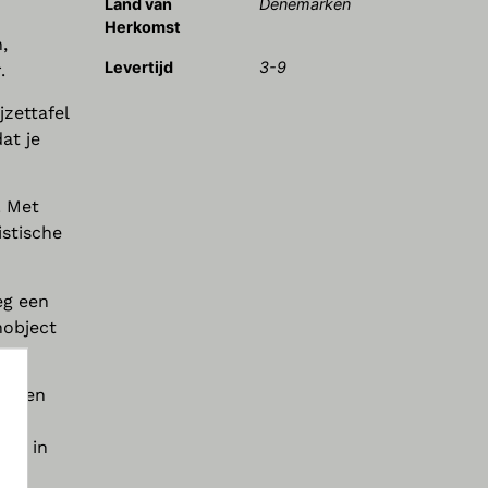
Land van
Denemarken
Herkomst
,
Levertijd
3-9
.
jzettafel
at je
. Met
istische
eg een
nobject
is een
NIET
oon in