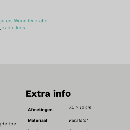
guren
,
Woondecoratie
,
kado
,
kids
Extra info
7,5 × 10 cm
Afmetingen
Materiaal
Kunststof
gde toe