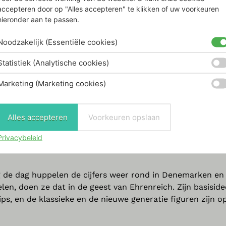
accepteren door op "Alles accepteren" te klikken of uw voorkeuren
ke hoptimisten een eeuwige herinnering aan ons om posit
hieronder aan te passen.
 en de ontembare kleine hop van de figuren verheft de geest
urk voorgesteld door een lange veer, heeft lachende ogen 
Noodzakelijk (Essentiële cookies)
etje “plukje” op zijn hoofd, een korte veer en een lange 
Statistiek (Analytische cookies)
Marketing (Marketing cookies)
ST LAMP
/
HOPTIMIST OAK
/
HOPTIMIST SOFT SERIE
Gustav Ehrenreich Deense meubelmaker, ondernemer en
Alles accepteren
Voorkeuren opslaan
 die zichzelf een plaats heeft verdiend in de Deense
heid een gelukkige Hoptimist. Dus, waar hij zich ook bevi
Privacybeleid
het hele idee achter de Hoptimisten: vreugde verspreiden
de dag huppelen de cijfers weer rond in Denemarken en 
en, doen ze dat in de geest van Ehrenreich. Zijn basisid
s, en de klassieke en de nieuwe generatie figuren zijn op