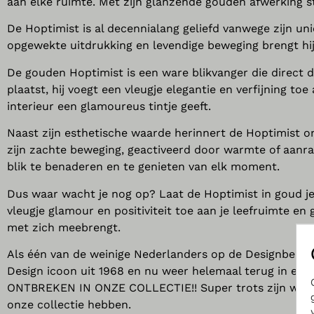
aan elke ruimte. Met zijn glanzende gouden afwerking straa
De Hoptimist is al decennialang geliefd vanwege zijn uni
opgewekte uitdrukking en levendige beweging brengt hij 
De gouden Hoptimist is een ware blikvanger die direct d
plaatst, hij voegt een vleugje elegantie en verfijning to
interieur een glamoureus tintje geeft.
Naast zijn esthetische waarde herinnert de Hoptimist on
zijn zachte beweging, geactiveerd door warmte of aanra
blik te benaderen en te genieten van elk moment.
Dus waar wacht je nog op? Laat de Hoptimist in goud je 
vleugje glamour en positiviteit toe aan je leefruimte en
met zich meebrengt.
Als één van de weinige Nederlanders op de Designbeur
Design icoon uit 1968 en nu weer helemaal terug in een
ONTBREKEN IN ONZE COLLECTIE!! Super trots zijn we dan 
onze collectie hebben.