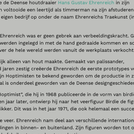
de de Deense houtdraaier
Hans Gustav Ehrenreich
in zijn
ich voltooide een leertijd als timmerman na zijn afstudere
n eigen bedrijf op onder de naam Ehrenreichs Traekunst (i
an Ehrenreich was er geen gebrek aan verbeeldingskracht. 
es werden ingelegd in met de hand gedraaide kommen en s
er de hele wereld werden vanuit de werkplaats verkocht
kelijk alleen van hout maakte. Gemaakt van palissander,
d jaren zestig creëerde Ehrenreich de eerste prototypes 
zijn Hoptimisten te bekend geworden om de productie in z
haal is onderdeel geworden van de Deense designgeschieden
ptimist”, die hij in 1968 publiceerde in de vorm van birdi
n jaar later, ontwierp hij naar het veerfiguur Birdie de fi
kker. Dit was in het jaar 1971, die ook helemaal een succ
e veer. Ehrenreich nam deel aan verschillende internation
ingen in binnen- en buitenland. Zijn figuren worden tot 