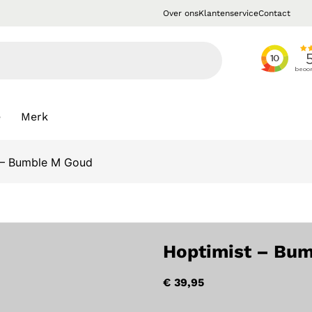
Over ons
Klantenservice
Contact
e
Merk
 – Bumble M Goud
Hoptimist – Bu
€
39,95