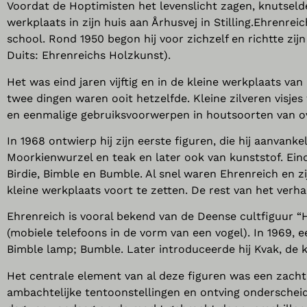
Voordat de Hoptimisten het levenslicht zagen, knutsel
werkplaats in zijn huis aan Århusvej in Stilling.Ehrenre
school. Rond 1950 begon hij voor zichzelf en richtte zij
Duits: Ehrenreichs Holzkunst).
Het was eind jaren vijftig en in de kleine werkplaats v
twee dingen waren ooit hetzelfde. Kleine zilveren visj
en eenmalige gebruiksvoorwerpen in houtsoorten van ov
In 1968 ontwierp hij zijn eerste figuren, die hij aanvan
Moorkienwurzel en teak en later ook van kunststof. Ein
Birdie, Bimble en Bumble. Al snel waren Ehrenreich en 
kleine werkplaats voort te zetten. De rest van het ver
Ehrenreich is vooral bekend van de Deense cultfiguur “Ho
(mobiele telefoons in de vorm van een vogel). In 1969, ee
Bimble lamp; Bumble. Later introduceerde hij Kvak, de ki
Het centrale element van al deze figuren was een zacht
ambachtelijke tentoonstellingen en ontving onderscheid