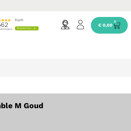
0
€
0,00
mble M Goud