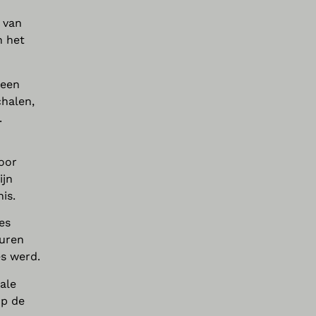
n van
n het
Geen
chalen,
.
voor
ijn
is.
es
guren
es werd.
ale
op de