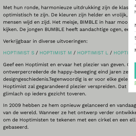
Met hun ronde, harmonieuze uitdrukking zijn de klassie
optimistisch te zijn. De kleuren zijn helder en vrolijk,
mensen wijd en zijd. Het meisje, BIMBLE in haar mooie j
kijken. De jongen BUMBLE heeft aandachtige ogen, een be
Verkrijgbaar in diverse uitvoeringen:
HOPTIMIST S
/
HOPTIMIST M
/
HOPTIMIST L
/
HOPTIMI
Geef een Hoptimist en ervaar het plezier van geven. 
ontwerpercreëerde de happy-beweging eind jaren zestig,
designgeschiedenis.Tegenwoordig is er voor elke gelegen
Hoptimist zal gegarandeerd plezier verspreiden. Dat is 
glimlach op ieders gezicht toveren.
In 2009 hebben ze hem opnieuw gelanceerd en vandaag 
van de wereld. Wanneer ze het ontwerp verder ontwikkel
om de Hoptimisten te tekenen met een cirkel en een ellip
gebaseerd.