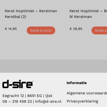
Kerst Hoptimist – Kerstman
Kerst Hoptimist – 
Kerstbal (2)
M Kerstman
€
14,95
€
29,95
Bekijk product
Bekijk 
Informatie
Algemene voorwaard
Eegracht 12 | 8651 EG | Ijlst
Privacyverklaring
06 – 219 459 23 | info@d-sire.nl