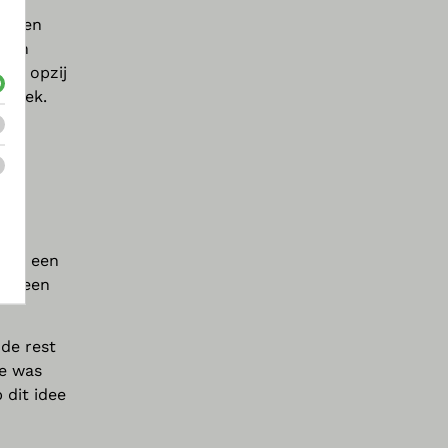
ief en
 van
die opzij
broek.
ndt, een
 en een
de rest
ee was
 dit idee