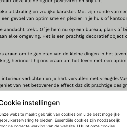
lt deze kleine figuur positiviteit en stijl uit.
eke uitstraling en vrolijke karakter. Met zijn ronde vormen
een gevoel van optimisme en plezier in je huis of kantoor
e aandacht trekt. Of je hem nu op een bureau, plank of bi
e aan elke omgeving. Het is een prachtig decoratief object d
s eraan om te genieten van de kleine dingen in het leven
king, herinnert hij ons eraan om het leven met een optim
interieur verlichten en je hart vervullen met vreugde. Vo
 geniet van het betoverende effect dat dit prachtige desig
Cookie instellingen
s in Denemarken hebben we de Hoptimisten ontdekt. Het 
 nieuw jasje. We waren het er direct over eens: DIT MAG 
Onze website maakt gebruik van cookies om u de best mogelijke
ook dat wij als enige dealer in Nederland dit design ic
gebruikerservaring te bieden. Essentiële cookies zijn noodzakelijk
voor de correcte werking van de website. U kunt onze cookies