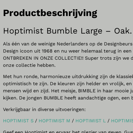
Productbeschrijving
Hoptimist Bumble Large – Oak.
Als één van de weinige Nederlanders op de Designbeur
Design icoon uit 1968 en nu weer helemaal terug in een
ONTBREKEN IN ONZE COLLECTIE!! Super trots zijn we dan 
onze collectie hebben.
Met hun ronde, harmonieuze uitdrukking zijn de klassie
optimistisch te zijn. De kleuren zijn helder en vrolijk,
mensen wijd en zijd. Het meisje, BIMBLE in haar mooie j
kijken. De jongen BUMBLE heeft aandachtige ogen, een be
Verkrijgbaar in diverse uitvoeringen:
HOPTIMIST S
/
HOPTIMIST M
/
HOPTIMIST L
/
HOPTIMI
Geef een Hoptimist en ervaar het plezier van geven. 