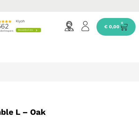
0
€
0,00
ble L – Oak