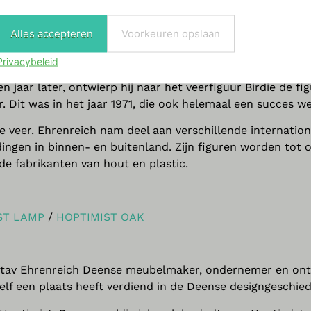
d jaren zestig creëerde Ehrenreich de eerste prototypes 
zijn Hoptimisten te bekend geworden om de productie in z
Alles accepteren
Voorkeuren opslaan
haal is onderdeel geworden van de Deense designgeschieden
Privacybeleid
ptimist”, die hij in 1968 publiceerde in de vorm van birdi
n jaar later, ontwierp hij naar het veerfiguur Birdie de fi
. Dit was in het jaar 1971, die ook helemaal een succes we
e veer. Ehrenreich nam deel aan verschillende internation
ingen in binnen- en buitenland. Zijn figuren worden tot 
e fabrikanten van hout en plastic.
ST LAMP
/
HOPTIMIST OAK
Gustav Ehrenreich Deense meubelmaker, ondernemer en on
elf een plaats heeft verdiend in de Deense designgeschied