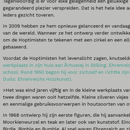
Tegenwoordig is er voor elke gelegenheid een gelukkige 
gegarandeerd plezier verspreiden. Dat is het hele idee 
ieders gezicht toveren.
In 2009 hebben ze hem opnieuw gelanceerd en vandaag 
van de wereld. Wanneer ze het ontwerp verder ontwikkel
om de Hoptimisten te tekenen met een cirkel en een ellip
gebaseerd.
Voordat de Hoptimisten het levenslicht zagen, knutsel
werkplaats in zijn huis aan Århusvej in Stilling. Ehrenre
school. Rond 1950 begon hij voor zichzelf en richtte zij
Duits: Ehrenreichs Holzkunst).
>Het was eind jaren vijftig en in de kleine werkplaats 
twee dingen waren ooit hetzelfde. Kleine zilveren visj
en eenmalige gebruiksvoorwerpen in houtsoorten van ov
In 1968 ontwierp hij zijn eerste figuren, die hij aanvan
Moorkienwurzel en teak en later ook van kunststof. Ein
Birdie, Bimble en Bumble. Al snel waren Ehrenreich en 