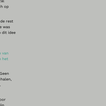
zal
ch op
de rest
ee was
 dit idee
n van
n het
 Geen
chalen,
.
voor
ijn