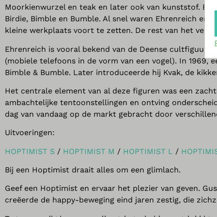
Moorkienwurzel en teak en later ook van kunststof. Ein
Birdie, Bimble en Bumble. Al snel waren Ehrenreich en 
kleine werkplaats voort te zetten. De rest van het ver
Ehrenreich is vooral bekend van de Deense cultfiguur “Ho
(mobiele telefoons in de vorm van een vogel). In 1969, ee
Bimble & Bumble. Later introduceerde hij Kvak, de kikker
Het centrale element van al deze figuren was een zacht
ambachtelijke tentoonstellingen en ontving onderscheid
dag van vandaag op de markt gebracht door verschillend
Uitvoeringen:
HOPTIMIST S
/
HOPTIMIST M
/
HOPTIMIST L
/
HOPTIMI
Bij een Hoptimist draait alles om een glimlach.
Geef een Hoptimist en ervaar het plezier van geven. 
creëerde de happy-beweging eind jaren zestig, die zichz