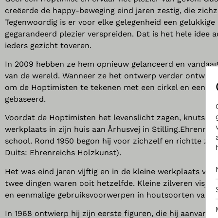
creëerde de happy-beweging eind jaren zestig, die zichz
Tegenwoordig is er voor elke gelegenheid een gelukkige 
gegarandeerd plezier verspreiden. Dat is het hele idee 
ieders gezicht toveren.
In 2009 hebben ze hem opnieuw gelanceerd en vandaag 
van de wereld. Wanneer ze het ontwerp verder ontwikkel
om de Hoptimisten te tekenen met een cirkel en een ellip
gebaseerd.
Voordat de Hoptimisten het levenslicht zagen, knutsel
werkplaats in zijn huis aan Århusvej in Stilling.Ehrenre
school. Rond 1950 begon hij voor zichzelf en richtte zij
Duits: Ehrenreichs Holzkunst).
Het was eind jaren vijftig en in de kleine werkplaats v
twee dingen waren ooit hetzelfde. Kleine zilveren visj
en eenmalige gebruiksvoorwerpen in houtsoorten van ov
In 1968 ontwierp hij zijn eerste figuren, die hij aanvan