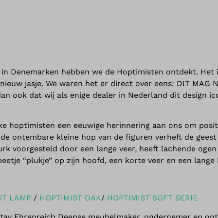
s in Denemarken hebben we de Hoptimisten ontdekt. Het 
 nieuw jasje. We waren het er direct over eens: DIT MAG 
ook dat wij als enige dealer in Nederland dit design ic
ke hoptimisten een eeuwige herinnering aan ons om posit
 en de ontembare kleine hop van de figuren verheft de geest
urk voorgesteld door een lange veer, heeft lachende ogen 
etje “plukje” op zijn hoofd, een korte veer en een lange 
ST LAMP
/
HOPTIMIST OAK
/
HOPTIMIST SOFT SERIE
Gustav Ehrenreich Deense meubelmaker, ondernemer en on