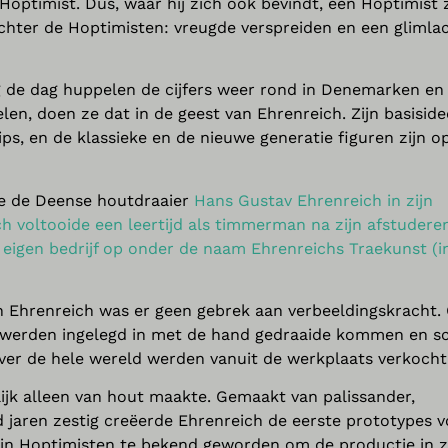
Hoptimist. Dus, waar hij zich ook bevindt, een Hoptimist 
achter de Hoptimisten: vreugde verspreiden en een glimla
de dag huppelen de cijfers weer rond in Denemarken en 
en, doen ze dat in de geest van Ehrenreich. Zijn basisid
s, en de klassieke en de nieuwe generatie figuren zijn op
de de Deense houtdraaier
Hans Gustav Ehrenreich in zijn
ich voltooide een leertijd als timmerman na zijn afstudere
n eigen bedrijf op onder de naam Ehrenreichs Traekunst (i
van Ehrenreich was er geen gebrek aan verbeeldingskracht.
es werden ingelegd in met de hand gedraaide kommen en s
er de hele wereld werden vanuit de werkplaats verkocht
kelijk alleen van hout maakte. Gemaakt van palissander,
d jaren zestig creëerde Ehrenreich de eerste prototypes 
zijn Hoptimisten te bekend geworden om de productie in z