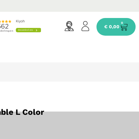
0
€
0,00
ble L Color