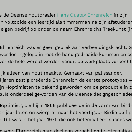
de de Deense houtdraaier
Hans Gustav Ehrenreich
in zijn
h voltooide een leertijd als timmerman na zijn afstudere
n eigen bedrijf op onder de naam Ehrenreichs Traekunst (i
an Ehrenreich was er geen gebrek aan verbeeldingskracht. 
es werden ingelegd in met de hand gedraaide kommen en s
er de hele wereld werden vanuit de werkplaats verkocht
kelijk alleen van hout maakte. Gemaakt van palissander,
d jaren zestig creëerde Ehrenreich de eerste prototypes 
zijn Hoptimisten te bekend geworden om de productie in z
haal is onderdeel geworden van de Deense designgeschieden
ptimist”, die hij in 1968 publiceerde in de vorm van birdi
n jaar later, ontwierp hij naar het veerfiguur Birdie de fi
. Dit was in het jaar 1971, die ook helemaal een succes we
e veer. Ehrenreich nam deel aan verschillende internation