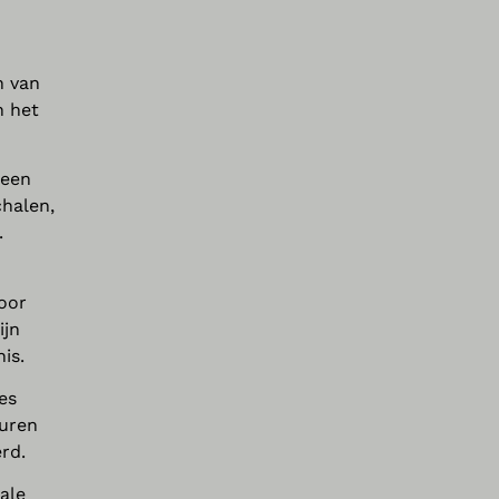
n van
n het
Geen
chalen,
.
voor
ijn
is.
es
guren
rd.
ale