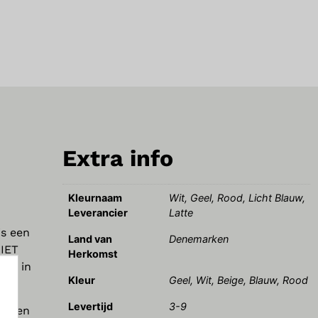
Extra info
Kleurnaam
Wit, Geel, Rood, Licht Blauw,
Leverancier
Latte
is een
Land van
Denemarken
NIET
Herkomst
oon in
Kleur
Geel, Wit, Beige, Blauw, Rood
Levertijd
3-9
ief en