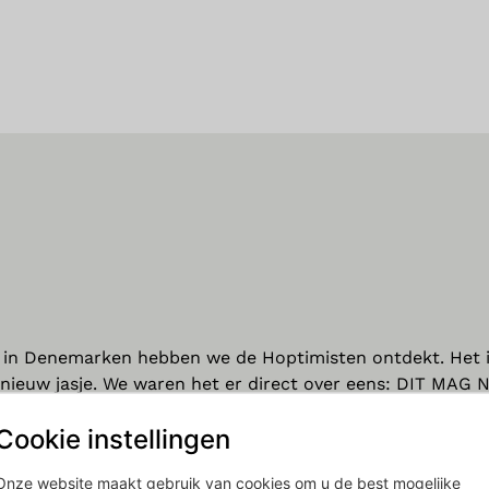
s in Denemarken hebben we de Hoptimisten ontdekt. Het 
 nieuw jasje. We waren het er direct over eens: DIT MAG 
ook dat wij als enige dealer in Nederland dit design ic
Cookie instellingen
ke hoptimisten een eeuwige herinnering aan ons om posit
Onze website maakt gebruik van cookies om u de best mogelijke