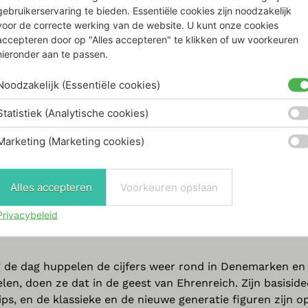
 en de ontembare kleine hop van de figuren verheft de geest
gebruikerservaring te bieden. Essentiële cookies zijn noodzakelijk
voor de correcte werking van de website. U kunt onze cookies
urk voorgesteld door een lange veer, heeft lachende ogen 
accepteren door op "Alles accepteren" te klikken of uw voorkeuren
etje “plukje” op zijn hoofd, een korte veer en een lange 
hieronder aan te passen.
Noodzakelijk (Essentiële cookies)
Statistiek (Analytische cookies)
ST LAMP
/
HOPTIMIST OAK
/
HOPTIMIST SOFT SERIE
Marketing (Marketing cookies)
tav Ehrenreich (
Deense meubelmaker, ondernemer en
Alles accepteren
Voorkeuren opslaan
g, die zichzelf een plaats heeft verdiend in de Deense
nheid een gelukkige Hoptimist. Dus, waar hij zich ook bev
Privacybeleid
het hele idee achter de Hoptimisten: vreugde verspreiden
de dag huppelen de cijfers weer rond in Denemarken en 
en, doen ze dat in de geest van Ehrenreich. Zijn basisid
s, en de klassieke en de nieuwe generatie figuren zijn op