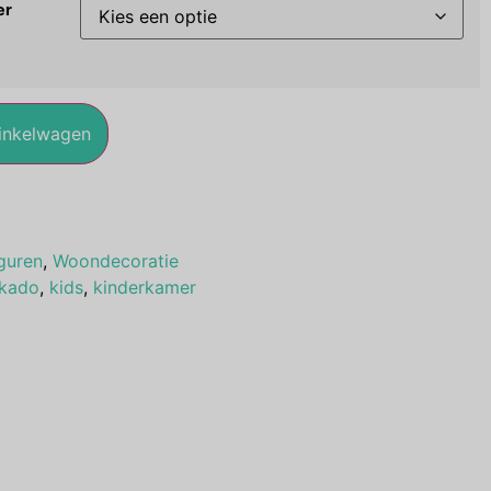
er
inkelwagen
guren
,
Woondecoratie
kado
,
kids
,
kinderkamer