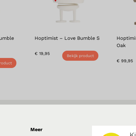
Bumble
Hoptimist – Love Bumble S
Hoptimi
Oak
€
19,95
Bekijk product
€
99,95
product
Meer