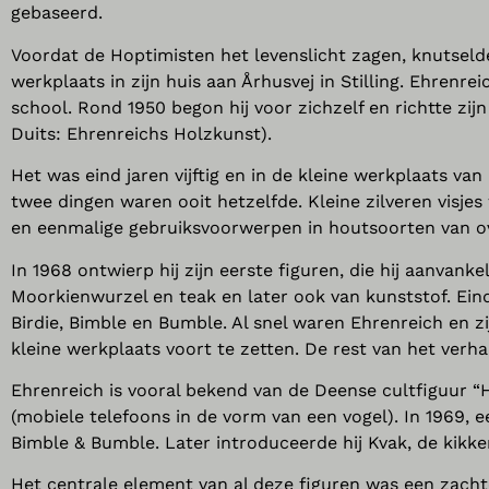
gebaseerd.
Voordat de Hoptimisten het levenslicht zagen, knutsel
werkplaats in zijn huis aan Århusvej in Stilling.
Ehrenreic
school. Rond 1950 begon hij voor zichzelf en richtte zij
Duits: Ehrenreichs Holzkunst).
Het was eind jaren vijftig en in de kleine werkplaats v
twee dingen waren ooit hetzelfde. Kleine zilveren visj
en eenmalige gebruiksvoorwerpen in houtsoorten van ov
In 1968 ontwierp hij zijn eerste figuren, die hij aanvan
Moorkienwurzel en teak en later ook van kunststof. Ein
Birdie, Bimble en Bumble. Al snel waren Ehrenreich en 
kleine werkplaats voort te zetten. De rest van het ver
Ehrenreich is vooral bekend van de Deense cultfiguur “Ho
(mobiele telefoons in de vorm van een vogel). In 1969, ee
Bimble & Bumble. Later introduceerde hij Kvak, de kikker
Het centrale element van al deze figuren was een zacht