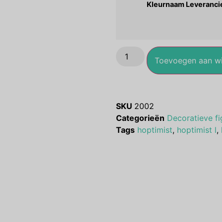
Kleurnaam Leveranci
Toevoegen aan w
SKU
2002
Categorieën
Decoratieve fi
Tags
hoptimist
,
hoptimist l
,