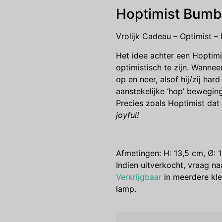
Hoptimist Bumbl
Vrolijk Cadeau – Optimist – B
Het idee achter een Hoptimis
optimistisch te zijn. Wanne
op en neer, alsof hij/zij har
aanstekelijke ‘hop’ beweging,
Precies zoals Hoptimist dat
joyful!
Afmetingen:
H: 13,5 cm, Ø: 
Indien uitverkocht, vraag naa
Verkrijgbaar
in meerdere kle
lamp.