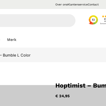
Over ons
Klantenservice
Contact
e
Merk
 – Bumble L Color
Hoptimist – Bum
€
24,95