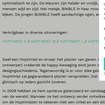
optimistisch te zijn. De kleuren zijn helder en vrolijk,
mensen wijd en zijd. Het meisje, BIMBLE in haar mooie j
kijken. De jongen BUMBLE heeft aandachtige ogen, een be
Verkrijgbaar in diverse uitvoeringen:
HOPTIMIST S
/
HOPTIMIST M
/
HOPTIMIST L
/
HOPTIMI
Geef een Hoptimist en ervaar het plezier van geven. Gus
ontwerper)
creëerde de happy-beweging eind jaren zesti
designgeschiedenis.
Tegenwoordig is er voor elke gelege
Hoptimist zal gegarandeerd plezier verspreiden. Dat is 
glimlach op ieders gezicht toveren.
In 2009 hebben ze hem opnieuw gelanceerd en vandaag 
van de wereld. Wanneer ze het ontwerp verder ontwikkel
om de Hoptimisten te tekenen met een cirkel en een ellip