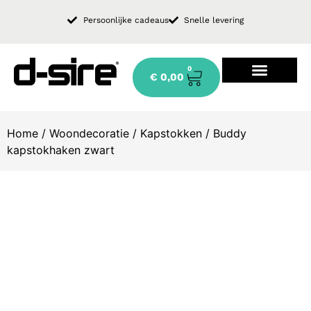
Persoonlijke cadeaus
Snelle levering
0
€
0,00
Design keukenkraan
Home
/
Woondecoratie
/
Kapstokken
/ Buddy
kapstokhaken zwart