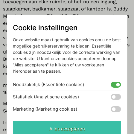
toevoegen aan elke ruimte, of het nu een ingang,
slaapkamer, badkamer, slaapzaal of kantoor is. Buddy
Muurhaken meten 7.6 x 16.5 x 7.6 cm en ondersteunen
een maximale belasting van 2.2 kg per haak. Ze zijn
Cookie instellingen
eenvoudig te installeren en worden standaard
voorzien van duidelijke stapsgewijze instructies en de
Onze website maakt gebruik van cookies om u de best
verborgen montagehardware zorgt voor een naadloos
mogelijke gebruikerservaring te bieden. Essentiële
uiterlijk. De haken maken deel uit van de bredere
cookies zijn noodzakelijk voor de correcte werking van
de website. U kunt onze cookies accepteren door op
Buddy Collection, waaronder een klok, flesopener,
"Alles accepteren" te klikken of uw voorkeuren
kurkschroef, papieren handdoekhouder, thee-infuser
hieronder aan te passen.
en meer.
Noodzakelijk (Essentiële cookies)
max 2.2 kilogram per haak. Afmeting per haakje: 7.6 x
16.5 x 7.6
Statistiek (Analytische cookies)
Merk:
Umbra
Marketing (Marketing cookies)
Serie: Buddy
Indien beschikbaar via nabestelling: Neem contact
Alles accepteren
met ons op voor de actuele levertijd!