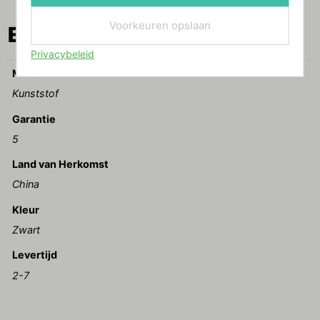
Voorkeuren opslaan
Extra info
Privacybeleid
Materiaal
Kunststof
Garantie
5
Land van Herkomst
China
Kleur
Zwart
Levertijd
2-7