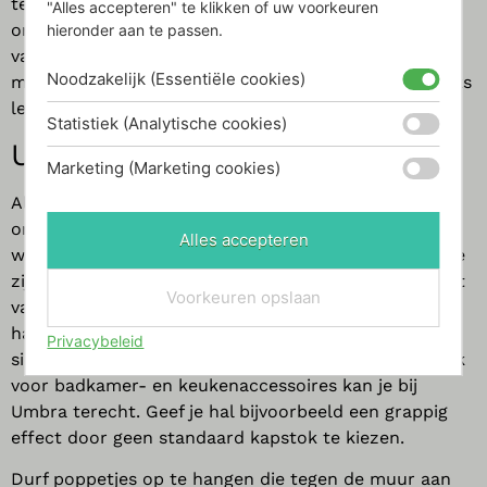
te creëren door middel van zijn ontwerpen; graven in
"Alles accepteren" te klikken of uw voorkeuren
oneindige mogelijkheden en het opnieuw ontwerpen
hieronder aan te passen.
van gemeenschappelijke producten, met als doel
Noodzakelijk (Essentiële cookies)
mensen te helpen opwinding te vinden in het dagelijks
leven.
Statistiek (Analytische cookies)
Umbra
Marketing (Marketing cookies)
Alledaagse producten maken met een creatief en
origineel design; dat is wat Umbra doet. Niet alleen
Alles accepteren
worden deze producten in een mooi jasje gegoten, ze
zijn ook nog functioneel. Het uitgebreide assortiment
Voorkeuren opslaan
van Umbra biedt alles op het gebied van meubels,
haakjes, fotolijsten, muurdecoratie,
Privacybeleid
sieradenstandaarden, opbergdozen en gordijnen. Ook
voor badkamer- en keukenaccessoires kan je bij
Umbra terecht. Geef je hal bijvoorbeeld een grappig
effect door geen standaard kapstok te kiezen.
Durf poppetjes op te hangen die tegen de muur aan