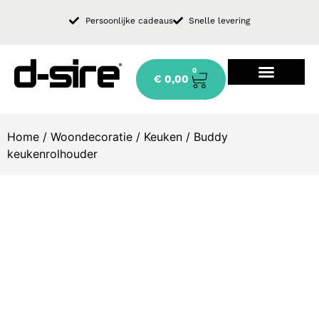
Persoonlijke cadeaus
Snelle levering
0
€
0,00
Design keukenkraan
Home
/
Woondecoratie
/
Keuken
/ Buddy
keukenrolhouder