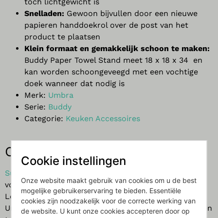
toch lichtgewicht is
Snelladen:
Gewoon bijvullen door een nieuwe
papieren handdoekrol over de post van het
product te plaatsen
Klein formaat en gemakkelijk schoon te maken:
Buddy Paper Towel Stand meet
18 x 18 x 34
en
kan worden schoongeveegd met een vochtige
doek wanneer dat nodig is
Merk:
Umbra
Serie:
Buddy
Categorie:
Keuken Accessoires
Ontwerper
Cookie instellingen
Sung Wook Park
zijn passie voor creëren en bouwen
Onze website maakt gebruik van cookies om u de best
volgt hem zelfs buiten het werk, waar hij graag met
mogelijke gebruikerservaring te bieden. Essentiële
Lego® en andere modulaire bouwsets werkt. Bij
cookies zijn noodzakelijk voor de correcte werking van
Umbra streeft Sung Wook ernaar om unieke indrukken
de website. U kunt onze cookies accepteren door op