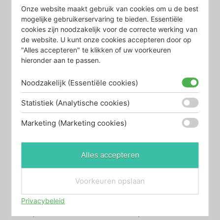
€
134,00
Onze website maakt gebruik van cookies om u de best
mogelijke gebruikerservaring te bieden. Essentiële
Bekijk product
cookies zijn noodzakelijk voor de correcte werking van
Bekijk product
de website. U kunt onze cookies accepteren door op
"Alles accepteren" te klikken of uw voorkeuren
hieronder aan te passen.
Noodzakelijk (Essentiële cookies)
Statistiek (Analytische cookies)
Marketing (Marketing cookies)
Alles accepteren
Onderdeel Kraan
Onderdeel Kraan
Arwa – Twin
Arwa – Verlenghuls
Voorkeuren opslaan
Binnenwerk UNO
voor dikkere
(voor 2006)
werkbladen
Privacybeleid
€
134,00
€
59,00