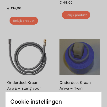
€
49,00
€
134,00
Bekijk product
Bekijk product
Onderdeel Kraan
Onderdeel Kraan
Arwa – slang voor
Arwa – Twin
Arwa Twin
binnenwerk quatro
na 2006
Cookie instellingen
€
99,00