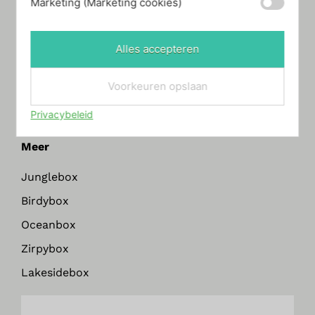
Marketing (Marketing cookies)
Algemene voorwaarden
Privacyverklaring
Alles accepteren
Klachtenregeling
Voorkeuren opslaan
Verzenden en bezorging
Privacybeleid
Levering en service
Meer
Junglebox
Birdybox
Oceanbox
Zirpybox
Lakesidebox