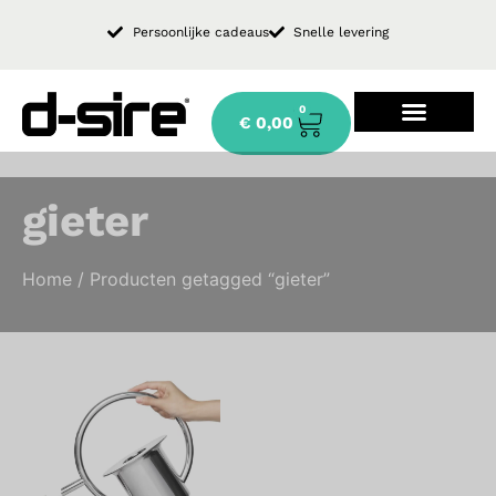
Persoonlijke cadeaus
Snelle levering
0
€
0,00
Design keukenkraan
gieter
Home
/ Producten getagged “gieter”