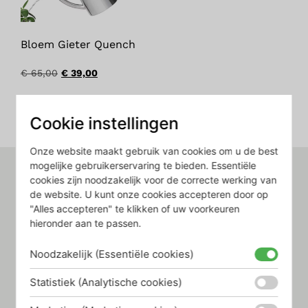
Bloem Gieter Quench
€
65,00
€
39,00
Bekijk product
Cookie instellingen
Onze website maakt gebruik van cookies om u de best
mogelijke gebruikerservaring te bieden. Essentiële
cookies zijn noodzakelijk voor de correcte werking van
de website. U kunt onze cookies accepteren door op
"Alles accepteren" te klikken of uw voorkeuren
hieronder aan te passen.
Eegracht 12 | 8651 EG | Ijlst
06 – 219 459 23 | info@d-sire.nl
Noodzakelijk (Essentiële cookies)
Statistiek (Analytische cookies)
Informatie