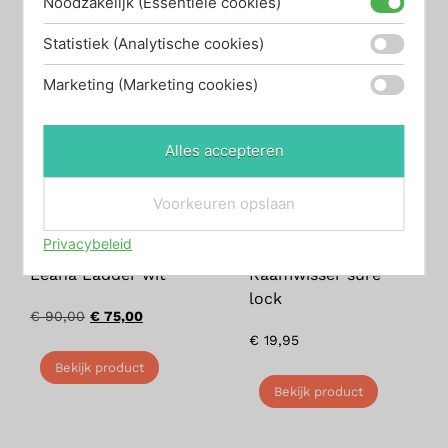
Noodzakelijk (Essentiële cookies)
Statistiek (Analytische cookies)
Marketing (Marketing cookies)
Alles accepteren
Voorkeuren opslaan
Privacybeleid
Leana Ladder wit
Raamwisser sure
lock
€
90,00
€
75,00
€
19,95
Bekijk product
Bekijk product