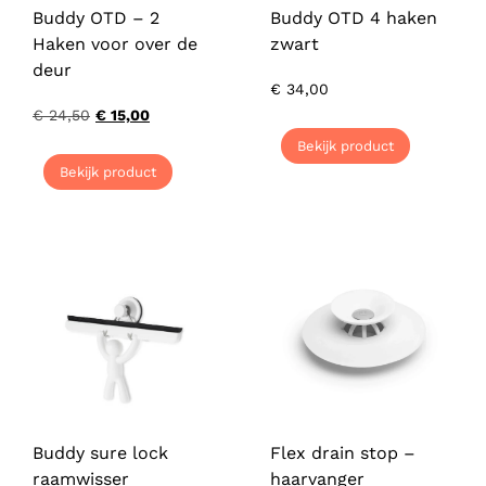
Buddy OTD – 2
Buddy OTD 4 haken
Haken voor over de
zwart
deur
€
34,00
€
24,50
€
15,00
Bekijk product
Bekijk product
Buddy sure lock
Flex drain stop –
raamwisser
haarvanger