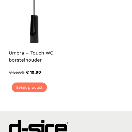
Umbra – Touch WC
borstelhouder
€
25,00
€
19,90
Bekijk product