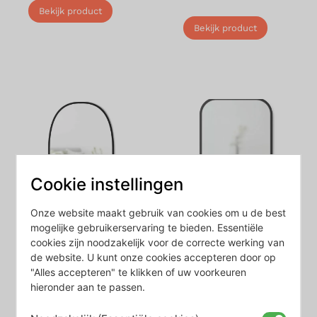
Bekijk product
Bekijk product
Cookie instellingen
Onze website maakt gebruik van cookies om u de best
mogelijke gebruikerservaring te bieden. Essentiële
Hub Spiegel Ovaal 91
Hub Spiegel
cookies zijn noodzakelijk voor de correcte werking van
cm
Rechthoekig 92 cm
de website. U kunt onze cookies accepteren door op
"Alles accepteren" te klikken of uw voorkeuren
€
185,00
€
180,00
hieronder aan te passen.
Bekijk product
Bekijk product