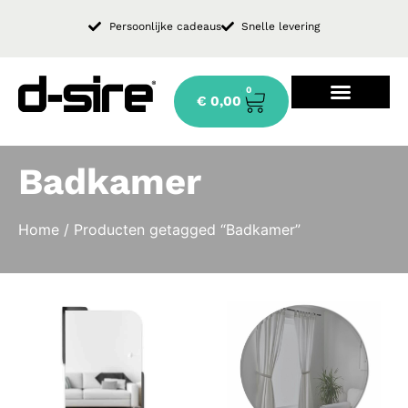
Persoonlijke cadeaus
Snelle levering
0
€
0,00
Design keukenkraan
Badkamer
Home
/ Producten getagged “Badkamer”