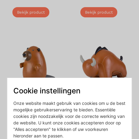
Bekijk product
Bekijk product
Cookie instellingen
Zuny – Boekensteun
Zuny – Boekensteun
Onze website maakt gebruik van cookies om u de best
Bever
Bull Buloo
mogelijke gebruikerservaring te bieden. Essentiële
cookies zijn noodzakelijk voor de correcte werking van
€
72,95
€
72,95
de website. U kunt onze cookies accepteren door op
"Alles accepteren" te klikken of uw voorkeuren
hieronder aan te passen.
Bekijk product
Bekijk product