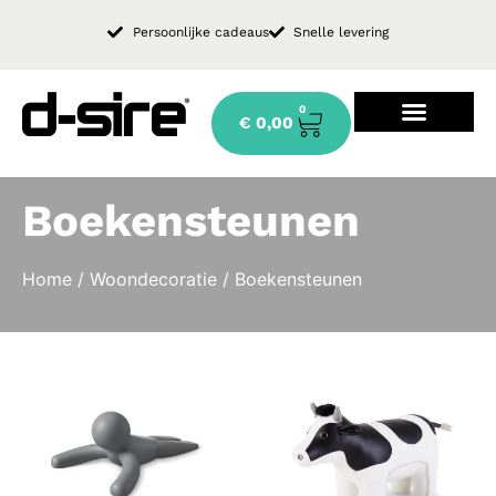
Persoonlijke cadeaus
Snelle levering
0
€
0,00
Design keukenkraan
Boekensteunen
Home
/
Woondecoratie
/ Boekensteunen