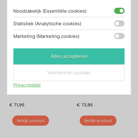
Noodzakelijk (Essentiële cookies)
Statistiek (Analytische cookies)
Marketing (Marketing cookies)
Alles accepteren
Voorkeuren opslaan
Zuny – Boekensteun
Zuny – Boekensteun
Privacybeleid
Bull Buloo zwart
Fox Fury
€
71,95
€
73,95
Bekijk product
Bekijk product