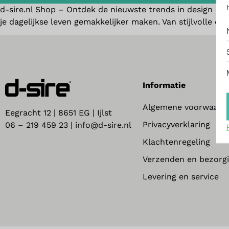
d-sire.nl Shop – Ontdek de nieuwste trends in design en g
je dagelijkse leven gemakkelijker maken. Van stijlvolle des
Informatie
Algemene voorwaard
Eegracht 12 | 8651 EG | Ijlst
Privacyverklaring
06 – 219 459 23 | info@d-sire.nl
Klachtenregeling
Verzenden en bezorg
Levering en service